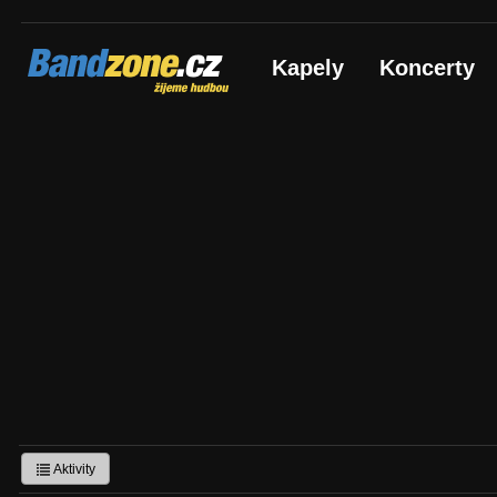
Bandzone.cz
Kapely
Koncerty
žijeme hudbou
Aktivity