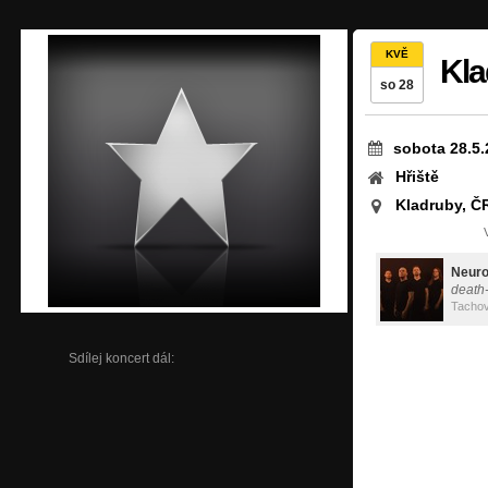
KVĚ
Kla
so 28
sobota 28.5.
Hřiště
Kladruby, Č
Neuro
death
Tacho
Sdílej koncert dál: