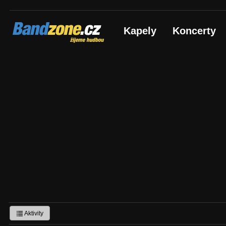
Bandzone.cz
Kapely
Koncerty
žijeme hudbou
Aktivity