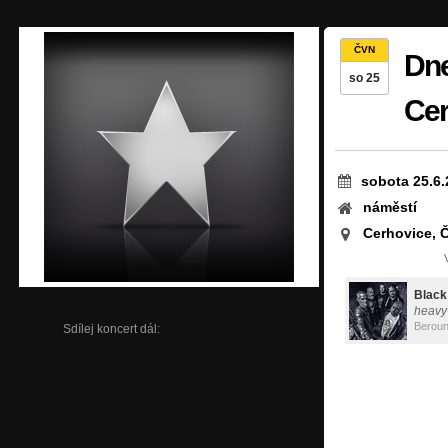
ČVN
Dne
so 25
Cer
sobota 25.6.
náměstí
Cerhovice, 
Black 
heavy
Berou
Sdílej koncert dál: