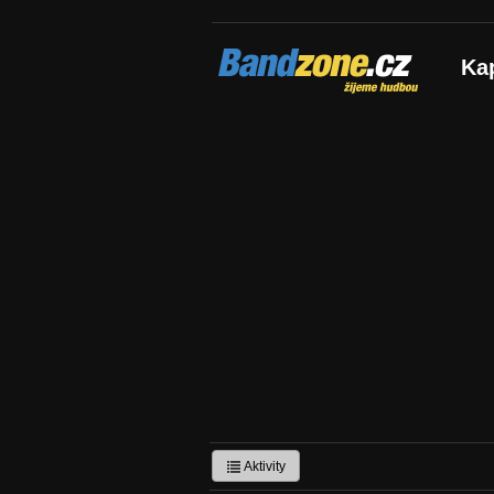
Bandzone.cz
Ka
žijeme hudbou
Aktivity