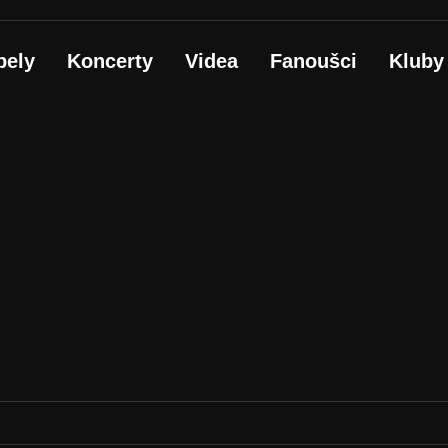
pely
Koncerty
Videa
Fanoušci
Kluby