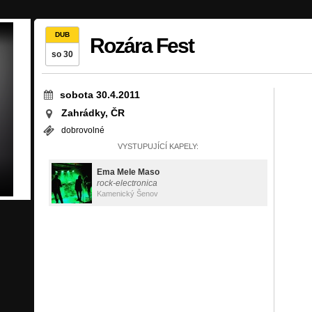
DUB
Rozára Fest
so 30
sobota 30.4.2011
Zahrádky, ČR
dobrovolné
VYSTUPUJÍCÍ KAPELY:
Ema Mele Maso
rock-electronica
Kamenický Šenov