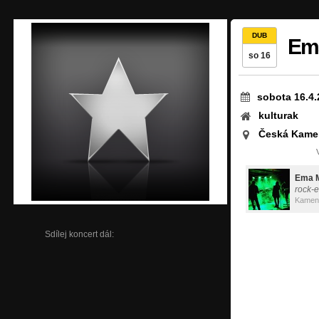
DUB
Em
so 16
sobota 16.4.
kulturak
Česká Kame
Ema 
rock-e
Kamen
Sdílej koncert dál: