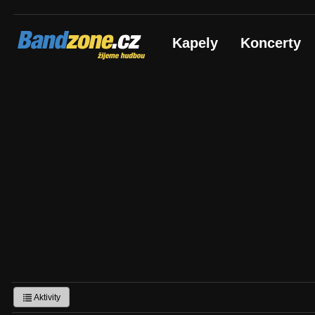
Bandzone.cz
Kapely
Koncerty
žijeme hudbou
Aktivity