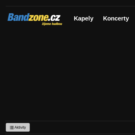
Bandzone.cz
Kapely
Koncerty
žijeme hudbou
Aktivity