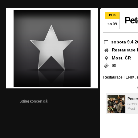
DUB
Pet
so 09
sobota 9.4.2
Restaurace 
Most, ČR
60
Restaurace FENIX , n
Peter
Sdílej koncert dál:
cross
Most