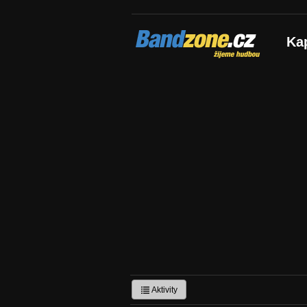
Bandzone.cz
Ka
žijeme hudbou
Aktivity