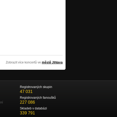
Zobrazit více koncertů ve
městě Jihlava
Registrovaných skupin
47 031
Registrovaných fanoušků
227 086
ní
Skladeb v databázi
339 791