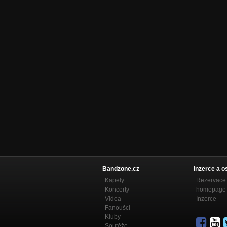
Bandzone.cz
Inzerce a o
Kapely
Rezervace 
Koncerty
homepage
Videa
Inzerce
Fanoušci
Kluby
Soutěže