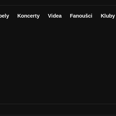
pely
Koncerty
Videa
Fanoušci
Kluby