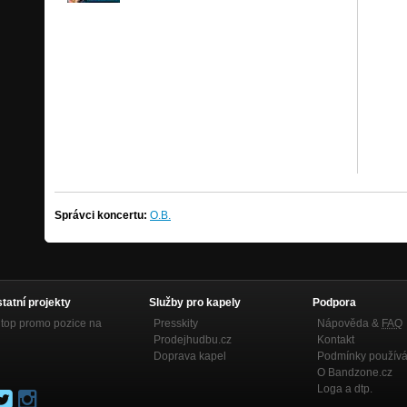
Správci koncertu:
O.B.
statní projekty
Služby pro kapely
Podpora
top promo pozice na
Presskity
Nápověda &
FAQ
Prodejhudbu.cz
Kontakt
Doprava kapel
Podmínky používá
O Bandzone.cz
Loga a dtp.