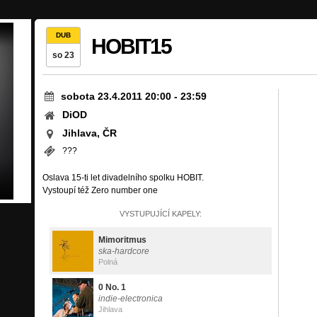
DUB
HOBIT15
so 23
sobota 23.4.2011 20:00
-
23:59
DiOD
Jihlava, ČR
???
Oslava 15-ti let divadelního spolku HOBIT.
Vystoupí též Zero number one
VYSTUPUJÍCÍ KAPELY:
Mimoritmus
ska-hardcore
Polná
0 No. 1
indie-electronica
Jihlava