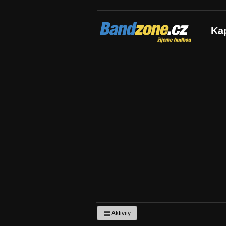
Bandzone.cz
Ka
žijeme hudbou
Aktivity