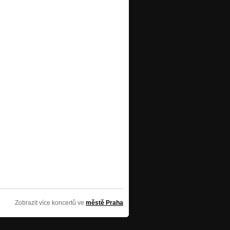
Zobrazit více koncertů ve
městě Praha