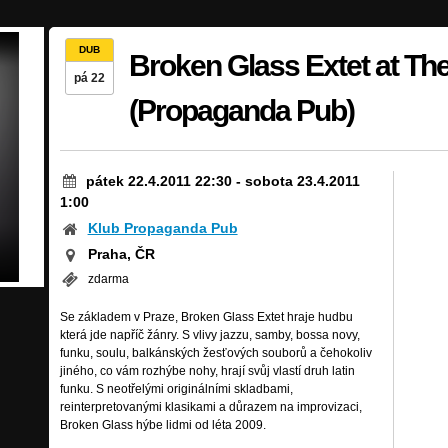
DUB
Broken Glass Extet at The
pá 22
(Propaganda Pub)
pátek 22.4.2011 22:30
-
sobota 23.4.2011
1:00
Klub Propaganda Pub
Praha, ČR
zdarma
Se základem v Praze, Broken Glass Extet hraje hudbu
která jde napříč žánry. S vlivy jazzu, samby, bossa novy,
funku, soulu, balkánských žesťových souborů a čehokoliv
jiného, co vám rozhýbe nohy, hrají svůj vlastí druh latin
funku. S neotřelými originálními skladbami,
reinterpretovanými klasikami a důrazem na improvizaci,
Broken Glass hýbe lidmi od léta 2009.