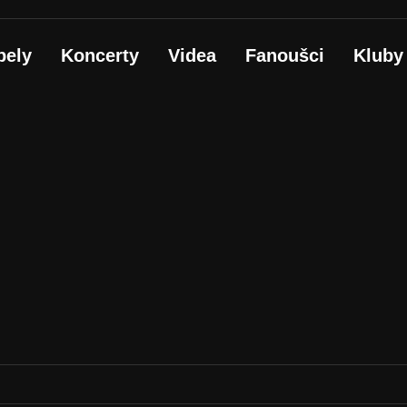
pely
Koncerty
Videa
Fanoušci
Kluby