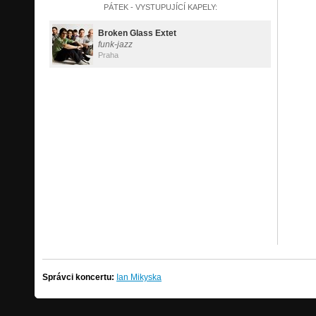
PÁTEK - VYSTUPUJÍCÍ KAPELY:
Broken Glass Extet
funk-jazz
Praha
Správci koncertu:
Ian Mikyska