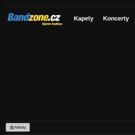
Bandzone.cz
Kapely
Koncerty
žijeme hudbou
Aktivity