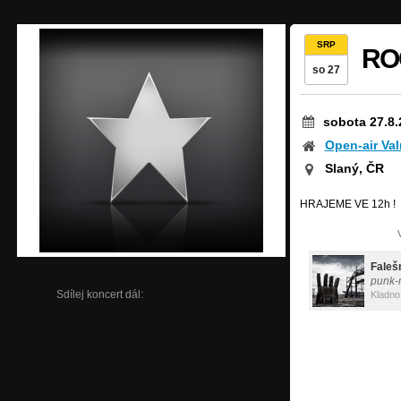
SRP
RO
so 27
sobota 27.8.
Open-air Val
Slaný, ČR
HRAJEME VE 12h !
Faleš
punk-
Sdílej koncert dál:
Kladno