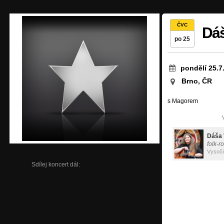
ČVC
Dáš
po 25
pondělí 25.7
Brno, ČR
s Magorem
Dáša 
folk-r
Vysoči
Sdílej koncert dál: