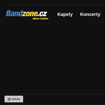
Bandzone.cz
Kapely
Koncerty
žijeme hudbou
Aktivity