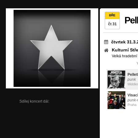
BŘE
Pel
čt 31
čtvrtek 31.3
Kulturní Stř
Velká hradební 619,
Pelle
punk
Middle
Visac
punk-
Sdílej koncert dál:
Praha