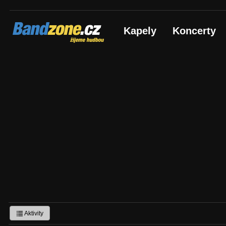
Bandzone.cz
Kapely
Koncerty
žijeme hudbou
Aktivity