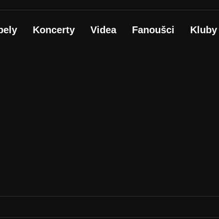
pely
Koncerty
Videa
Fanoušci
Kluby