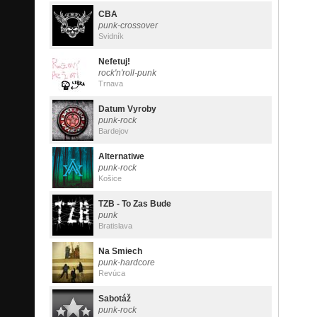
CBA
punk-crossover
Svidník
Nefetuj!
rock'n'roll-punk
Trnava
Datum Vyroby
punk-rock
Bardejov
Alternatiwe
punk-rock
Košice
TZB - To Zas Bude
punk
Bratislava
Na Smiech
punk-hardcore
Revúca
Sabotáž
punk-rock