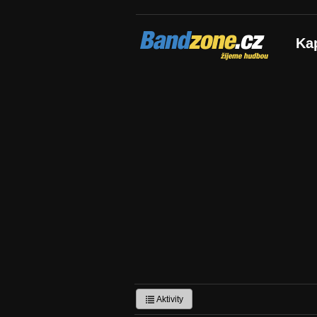
Bandzone.cz
Ka
žijeme hudbou
Aktivity