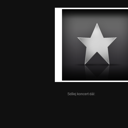
Sdílej koncert dál: