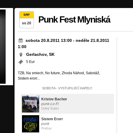
SRP
Punk Fest Mlyniská
so 20
sobota 20.8.2011 13:00
-
neděle 21.8.2011
1:00
Gerlachov, SK
5 Eur
TZB, Na smiech, No future, Zhoda Náhod, Sabotáž,
Sistem erorr...
SOBOTA - VYSTUPUJÍCÍ KAPELY:
Kristov Bachor
punk-Lo-Fi
Dolný Kubín
Sistem Erorr
punk
Prešov