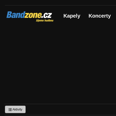
Bandzone.cz
Kapely
Koncerty
žijeme hudbou
Aktivity