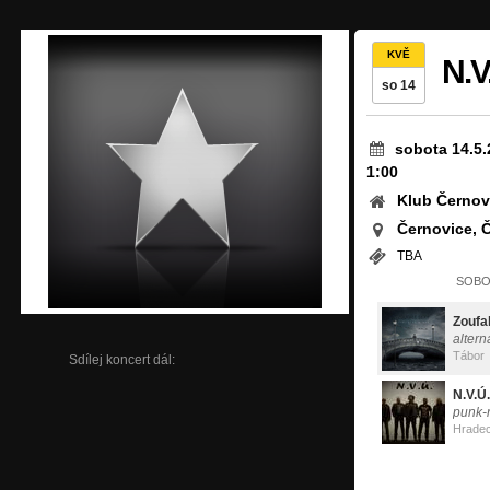
KVĚ
N.V
so 14
sobota 14.5.
1:00
Klub Černov
Černovice, 
TBA
SOBOT
Zoufa
altern
Tábor
Sdílej koncert dál:
N.V.Ú.
punk-r
Hradec