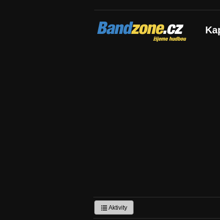
Bandzone.cz
Ka
žijeme hudbou
Aktivity