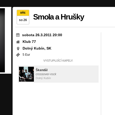
BŘE
Smola a Hrušky
so 26
sobota 26.3.2011 20:00
Klub 77
Dolný Kubín, SK
5 Eur
VYSTUPUJÍCÍ KAPELY:
Škandál
crossover-rock
Dolný Kubín