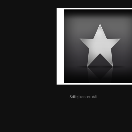
Sdílej koncert dál: