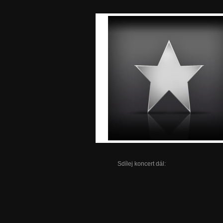
Sdílej koncert dál: