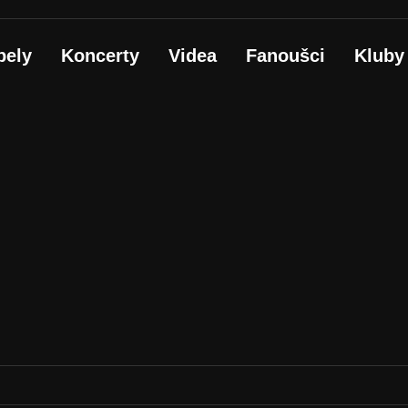
pely
Koncerty
Videa
Fanoušci
Kluby