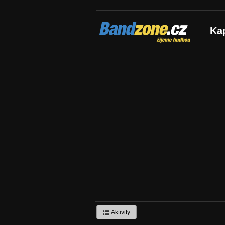
Bandzone.cz
Ka
žijeme hudbou
Aktivity