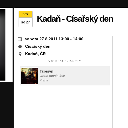
SRP
Kadaň - Císařský den
so 27
sobota 27.8.2011 13:00
-
14:00
Císařský den
Kadaň, ČR
VYSTUPUJÍCÍ KAPELY:
Taliesyn
world music-folk
Praha