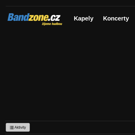
Bandzone.cz
Kapely
Koncerty
žijeme hudbou
Aktivity