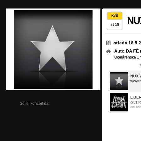
KVĚ
NU
st 18
středa 18.5.
Auto DA FÉ 
Ocelárenská 17
NUX 
www.m
LIBE
crust
Sdílej koncert dál:
dis-be