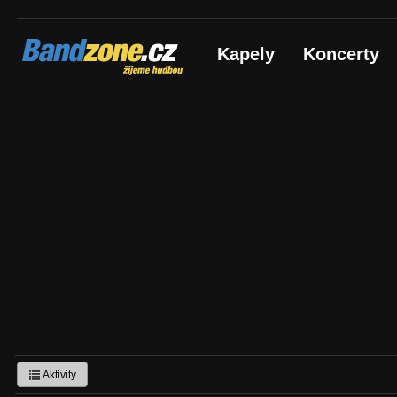
Bandzone.cz
Kapely
Koncerty
žijeme hudbou
Aktivity