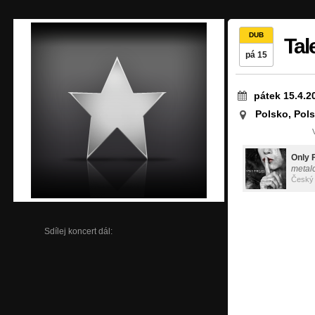
DUB
Tal
pá 15
pátek 15.4.2
Polsko, Pol
Only F
metal
Český
Sdílej koncert dál: