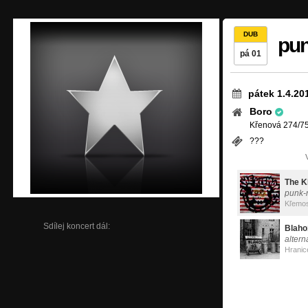
DUB
pun
pá 01
pátek 1.4.20
Boro
Křenová 274/75
???
The 
punk-r
Kľemo
Sdílej koncert dál:
Blaho
altern
Hranic