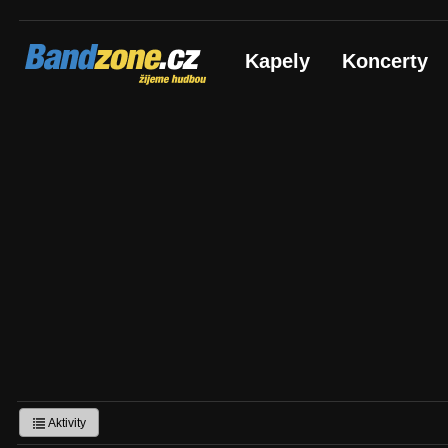
Bandzone.cz
Kapely
Koncerty
žijeme hudbou
Aktivity