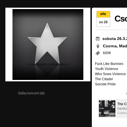
BŘE
Cso
so 26
sobota 26.3.
Csorna, Ma
600ft
Fuck Like Bunnies
Youth Violence
Who Sows Violence
The Citadel
Suicide Pride
Sdílej koncert dál:
The C
hardc
Galant