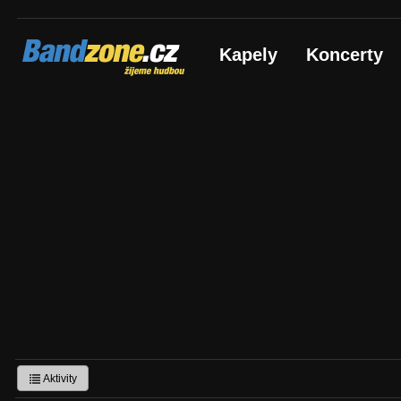
Bandzone.cz
Kapely
Koncerty
žijeme hudbou
Aktivity