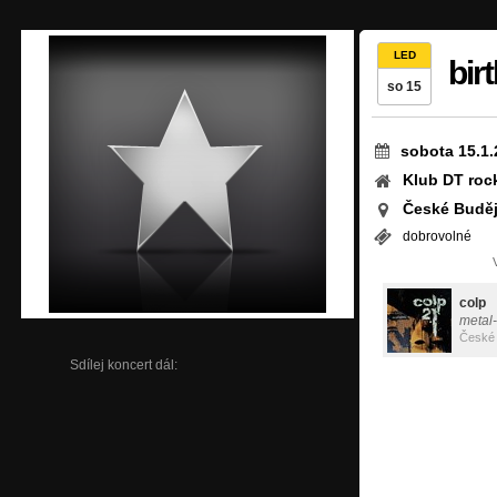
LED
bir
so 15
sobota 15.1.
Klub DT roc
České Buděj
dobrovolné
colp
metal
České 
Sdílej koncert dál: