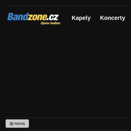
Bandzone.cz
Kapely
Koncerty
žijeme hudbou
Aktivity