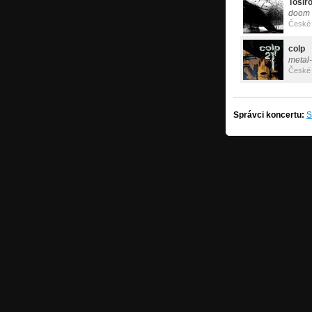
Tosir
doom
České 
colp
metal
České 
Správci koncertu:
S