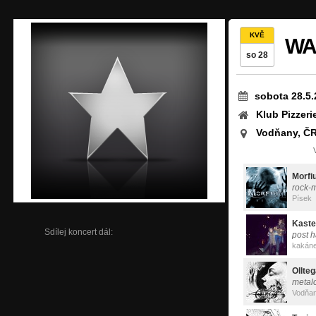
KVĚ
WA
so 28
sobota 28.5.
Klub Pizzeri
Vodňany, Č
Morfi
rock-
Písek
Kaste
Sdílej koncert dál:
post 
kakán
Ollte
metal
Vodňa