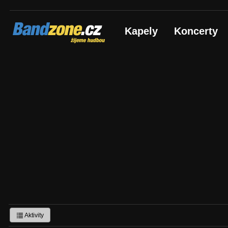
Bandzone.cz
Kapely
Koncerty
žijeme hudbou
Aktivity