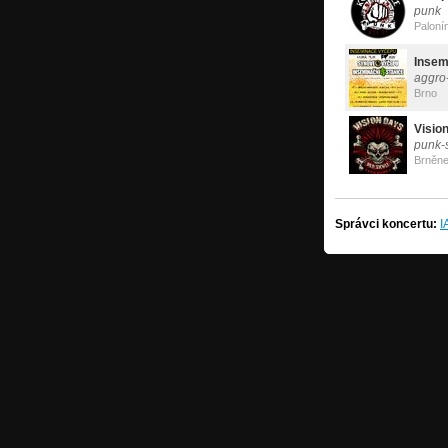
punk
Paloní
Insem
aggro
Brno
Visio
punk-
Brněn
Správci koncertu:
I