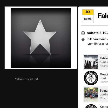
ŘÍJ
Fal
so 08
sobota 8.10.
KD Verměřov
Verměřovice, V
Faleš
punk-
Kladno
Mentá
punk
Sdílej koncert dál:
Poličk
Spína
punk-
Most
Kompl