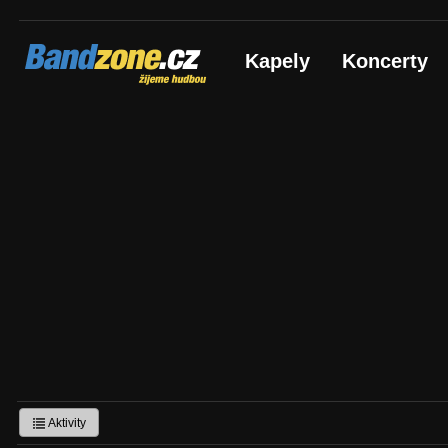
Bandzone.cz
Kapely
Koncerty
žijeme hudbou
Aktivity