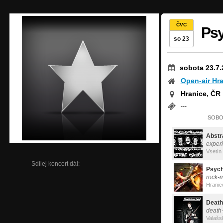
ČVC
Psy
so 23
sobota 23.7.
Open-air Hr
Hranice, ČR
---
SOBOT
Abstr
exper
Vsetín
Sdílej koncert dál:
Psych
rock-
Hranic
Death
death
Valašs