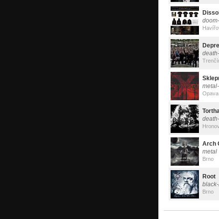
Disso
doom-
Havířo
Depr
death
Trenčí
Sklep
metal
Opava
Torth
death
Hrono
Arch 
metal
Brno
Root
black
Brno