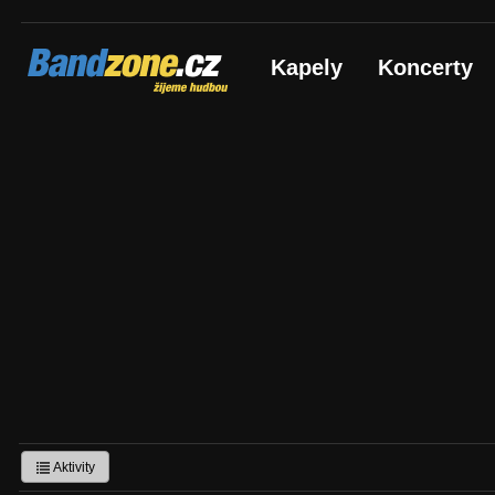
Bandzone.cz
Kapely
Koncerty
žijeme hudbou
Aktivity