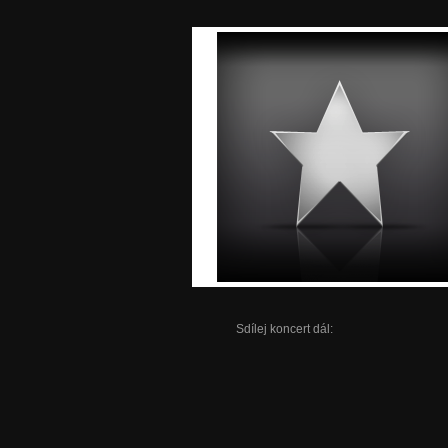
Sdílej koncert dál: