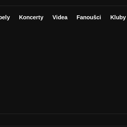
pely
Koncerty
Videa
Fanoušci
Kluby