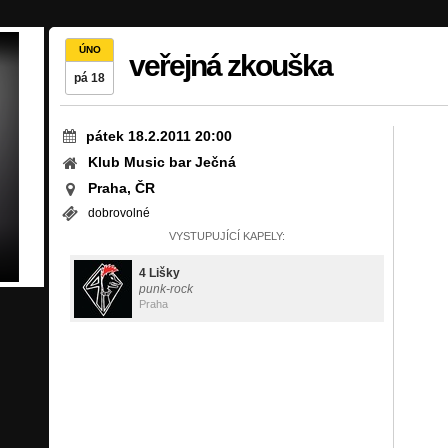
ÚNO
veřejná zkouška
pá 18
pátek 18.2.2011 20:00
Klub Music bar Ječná
Praha, ČR
dobrovolné
VYSTUPUJÍCÍ KAPELY:
4 Lišky
punk-rock
Praha