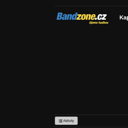
Bandzone.cz
Ka
žijeme hudbou
Aktivity