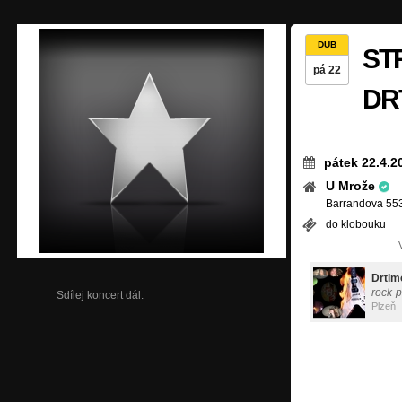
DUB
ST
pá 22
DR
pátek 22.4.2
U Mrože
Barrandova 553
do klobouku
Drtim
rock-
Sdílej koncert dál:
Plzeň