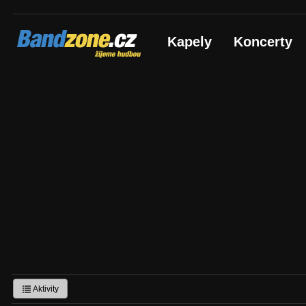
Bandzone.cz
Kapely
Koncerty
žijeme hudbou
Aktivity