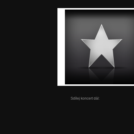
Sdílej koncert dál: