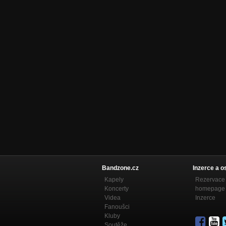
Bandzone.cz
Inzerce a o
Kapely
Rezervace 
Koncerty
homepage
Videa
Inzerce
Fanoušci
Kluby
Soutěže