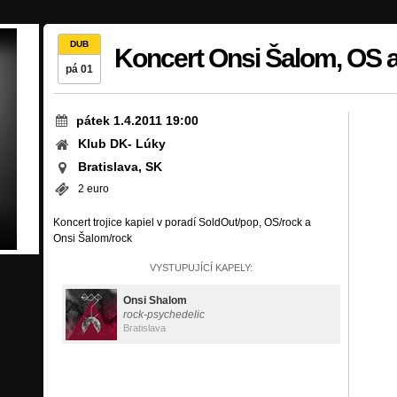
DUB
Koncert Onsi Šalom, OS 
pá 01
pátek 1.4.2011 19:00
Klub DK- Lúky
Bratislava, SK
2 euro
Koncert trojice kapiel v poradí SoldOut/pop, OS/rock a
Onsi Šalom/rock
VYSTUPUJÍCÍ KAPELY:
Onsi Shalom
rock-psychedelic
Bratislava