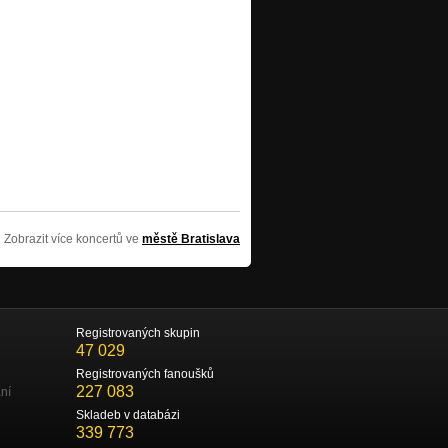
Zobrazit více koncertů ve
městě Bratislava
Registrovaných skupin
47 029
Registrovaných fanoušků
227 083
ní
Skladeb v databázi
339 773