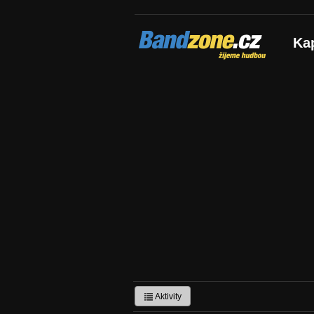
Bandzone.cz
Ka
žijeme hudbou
Aktivity