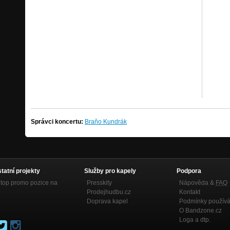
Správci koncertu:
Braňo Kundrák
statní projekty
Služby pro kapely
Podpora
top promo pozice na
Presskity
Nápověda &
FAQ
Prodejhudbu.cz
Kontakt
Doprava kapel
Podmínky používá
O Bandzone.cz
Loga a dtp.