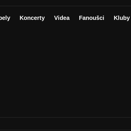
pely
Koncerty
Videa
Fanoušci
Kluby