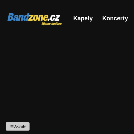
Bandzone.cz
Kapely
Koncerty
žijeme hudbou
Aktivity