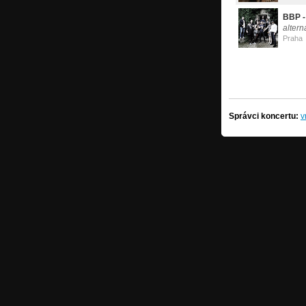
BBP -
altern
Praha
Správci koncertu:
v