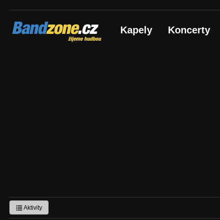
Bandzone.cz
Kapely
Koncerty
žijeme hudbou
Aktivity