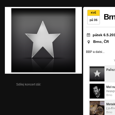
KVĚ
Br
pá 06
pátek 6.5.20
Brno, ČR
BBP a dalsi...
Pařez
Sdílej koncert dál:
Mel n
heavy
Brno
Metal
Lo-Fi-
Brno