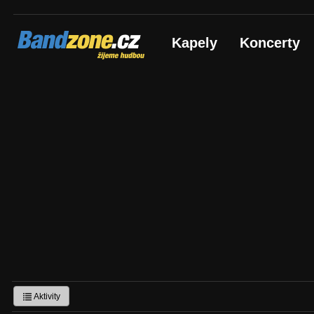
Bandzone.cz
Kapely
Koncerty
žijeme hudbou
Aktivity