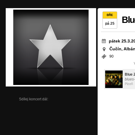
BŘE
Blu
pá 25
pátek 25.3.2
Čučín, Albán
90
Blue 
blues
Plzeň
Sdílej koncert dál: