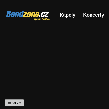
Bandzone.cz
Kapely
Koncerty
žijeme hudbou
Aktivity