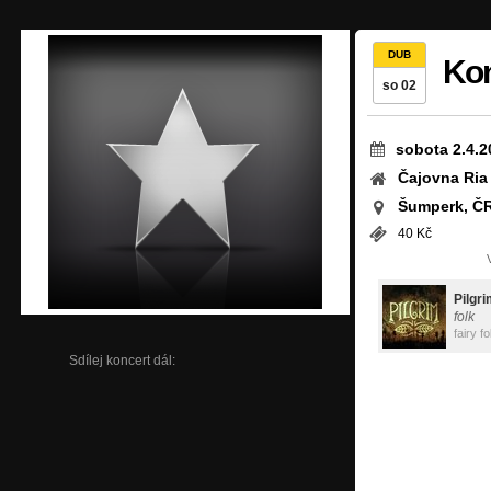
DUB
Kon
so 02
sobota 2.4.2
Čajovna Ria
Šumperk, Č
40 Kč
Pilgr
folk
fairy f
Sdílej koncert dál: