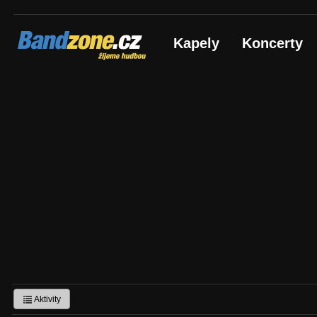
Bandzone.cz
Kapely
Koncerty
žijeme hudbou
Aktivity