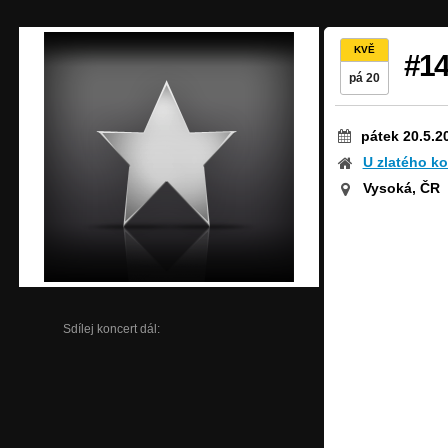
KVĚ
#1
pá 20
pátek 20.5.2
U zlatého ko
Vysoká, ČR
Sdílej koncert dál: