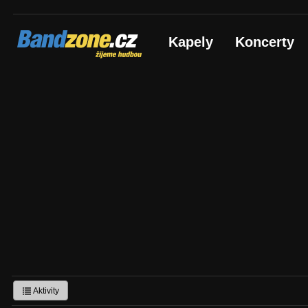
Bandzone.cz
Kapely
Koncerty
žijeme hudbou
Aktivity