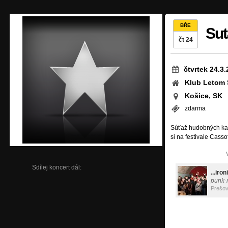
BŘE
Sut
čt 24
čtvrtek 24.3
Klub Letom
Košice, SK
zdarma
Súťaž hudobných kap
si na festivale Casso
Sdílej koncert dál:
...iron
punk-
Prešo