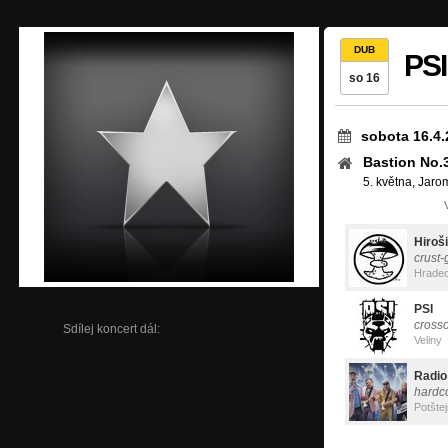
DUB
PS
so 16
sobota 16.4.
Bastion No.
5. května, Jaro
Hiroš
crust-
Hradec
PSI
cross
Sdílej koncert dál:
Veliny
Radio
hardc
Potšte