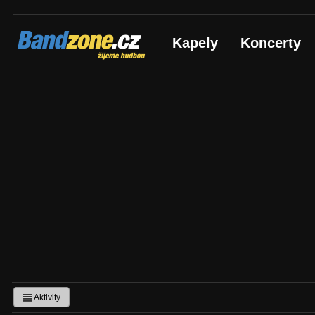
Bandzone.cz
Kapely
Koncerty
žijeme hudbou
Aktivity