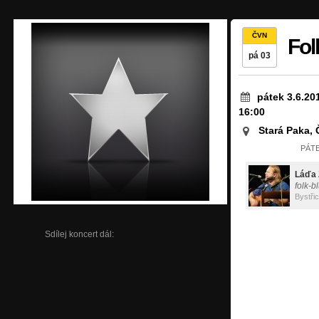
ČVN
Fol
pá 03
pátek 3.6.20
16:00
Stará Paka,
PÁTE
Láďa 
folk-b
Bystři
Sdílej koncert dál: