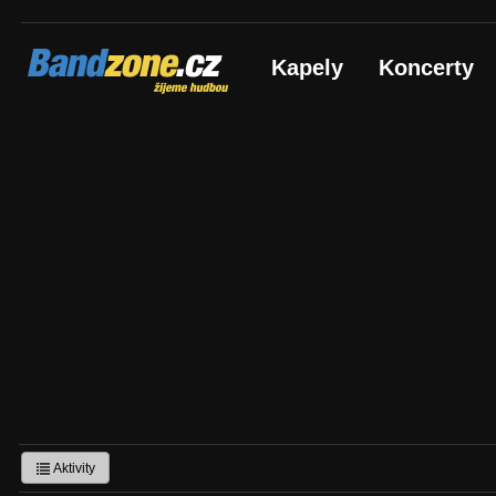
Bandzone.cz
Kapely
Koncerty
žijeme hudbou
Aktivity