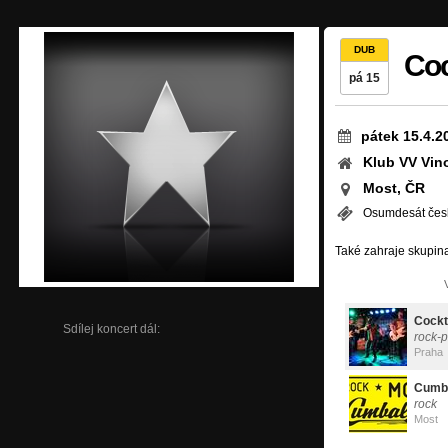
DUB
Coc
pá 15
pátek 15.4.2
Klub VV Vin
Most, ČR
Osumdesát čes
Také zahraje skupina
Cockta
Sdílej koncert dál:
rock-
Praha
Cumb
rock
Most