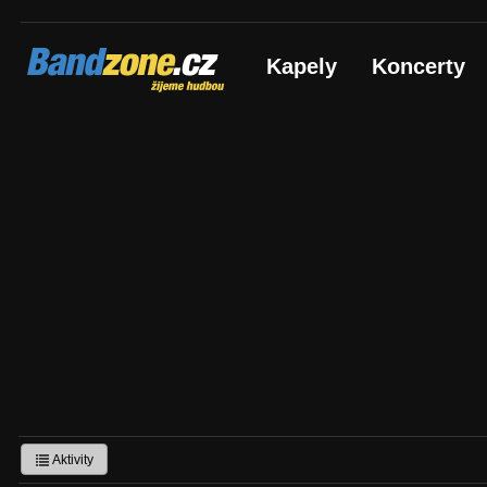
Bandzone.cz
Kapely
Koncerty
žijeme hudbou
Aktivity