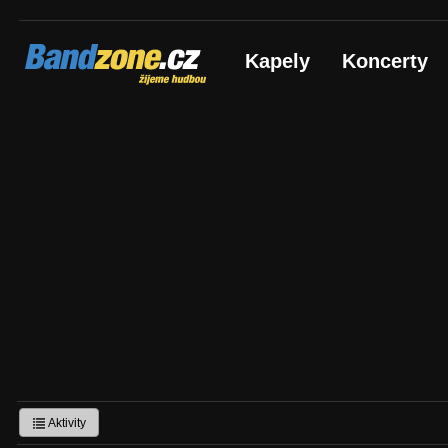
Bandzone.cz
Kapely
Koncerty
žijeme hudbou
Aktivity