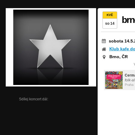
KVĚ
brn
so 14
sobota 14.5.
Klub kafe do
Brno, ČR
Cerm
folk-a
Praha
Sdílej koncert dál: