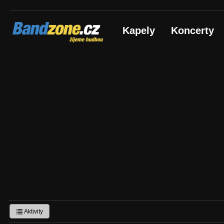
Bandzone.cz
Kapely
Koncerty
žijeme hudbou
Aktivity