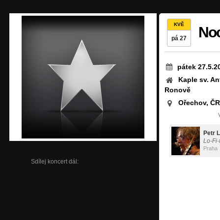
KVĚ
Noc
pá 27
pátek 27.5.2
Kaple sv. A
Ronově
Ořechov, ČR
Petr L
Lo-Fi-
Praha
Sdílej koncert dál: