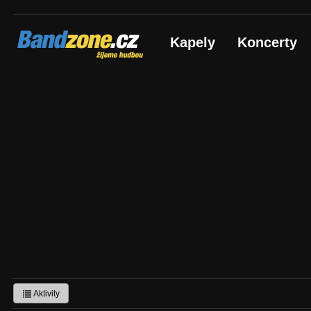
Bandzone.cz
Kapely
Koncerty
žijeme hudbou
Aktivity