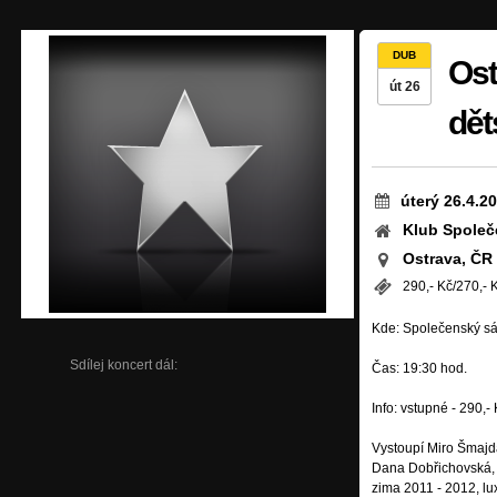
DUB
Ost
út 26
dět
úterý 26.4.2
Klub Společ
Ostrava, ČR
290,- Kč/270,- 
Kde: Společenský sá
Sdílej koncert dál:
Čas: 19:30 hod.
Info: vstupné - 290,-
Vystoupí Miro Šmajd
Dana Dobřichovská, 
zima 2011 - 2012, lu