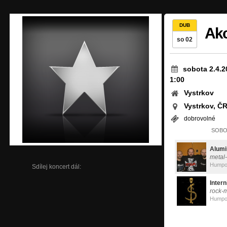
DUB
Akc
so 02
sobota 2.4.2
1:00
Vystrkov
Vystrkov, Č
dobrovolné
SOBOT
Alumi
metal
Humpo
Sdílej koncert dál:
Intern
rock-
Humpo