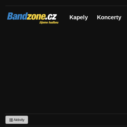
Bandzone.cz
Kapely
Koncerty
žijeme hudbou
Aktivity