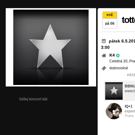
KVĚ
tot
pá 06
pátek 6.5.20
3:00
K4
Celetná 20, Pr
dobrovolné
PÁTE
BBN
www.b
Sdílej koncert dál:
IQ+1
experi
Praha