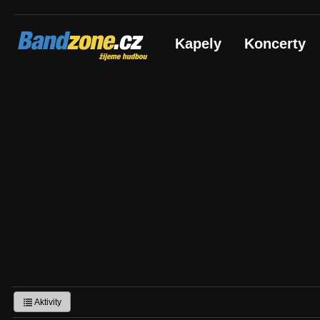
Bandzone.cz
Kapely
Koncerty
žijeme hudbou
Aktivity