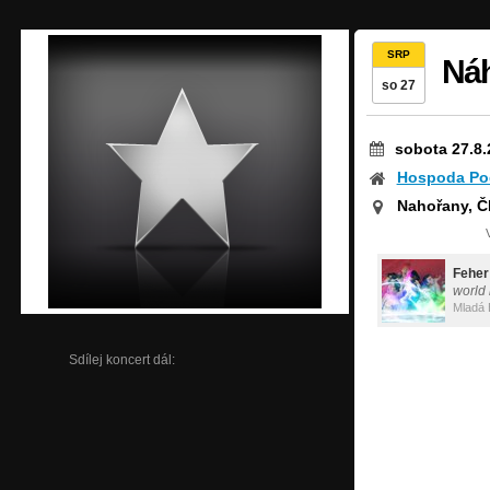
SRP
Náh
so 27
sobota 27.8.
Hospoda Po
Nahořany, Č
Feher
world
Mladá 
Sdílej koncert dál: