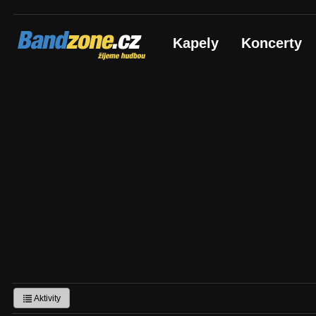
Bandzone.cz
Kapely
Koncerty
žijeme hudbou
Aktivity