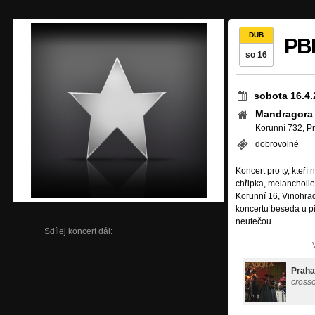
DUB
PB
so 16
sobota 16.4.
Mandragora
Korunní 732, P
dobrovolné
Koncert pro ty, kteří 
chřipka, melancholie
Korunní 16, Vinohra
koncertu beseda u piv
neutečou.
Sdílej koncert dál:
Praha
cross