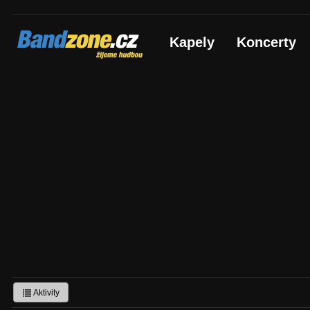
Bandzone.cz
Kapely
Koncerty
žijeme hudbou
Aktivity