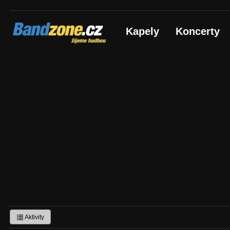
Bandzone.cz
Kapely
Koncerty
žijeme hudbou
Aktivity