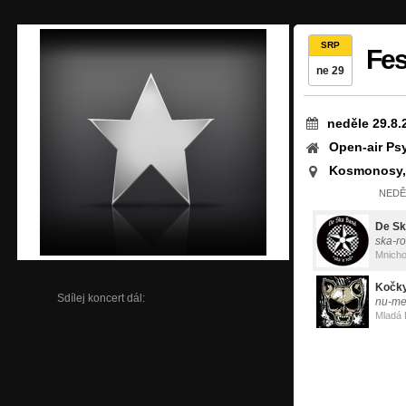
SRP
Fes
ne 29
neděle 29.8.
Open-air Psy
Kosmonosy,
NEDĚL
De Sk
ska-ro
Mnicho
Kočk
Sdílej koncert dál:
nu-me
Mladá 