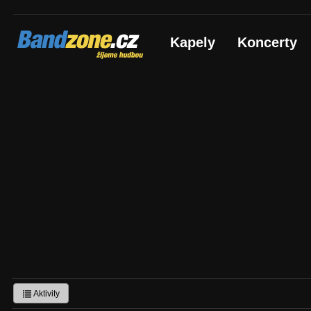
Bandzone.cz
Kapely
Koncerty
žijeme hudbou
Aktivity