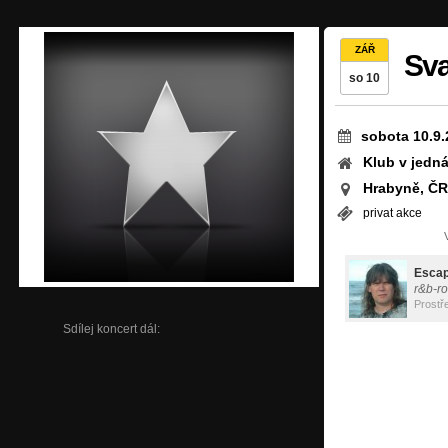
ZÁŘ
Sva
so 10
sobota 10.9.
Klub v jedná
Hrabyně, ČR
privat akce
Esca
r&b-ro
Prostř
Sdílej koncert dál: