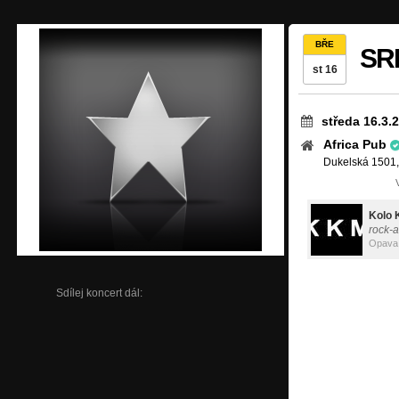
BŘE
SRP
st 16
středa 16.3.
Africa Pub
Dukelská 1501,
Kolo 
rock-a
Opava
Sdílej koncert dál: