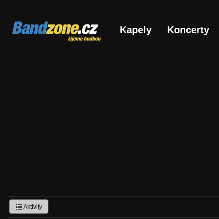
Bandzone.cz
Kapely
Koncerty
žijeme hudbou
Aktivity