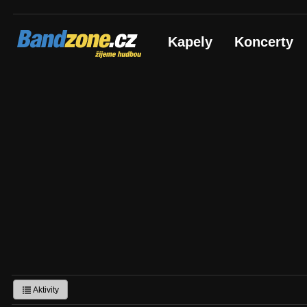
Bandzone.cz
Kapely
Koncerty
žijeme hudbou
Aktivity