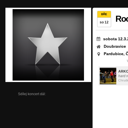
BŘE
Roc
so 12
sobota 12.3.
Doubravice
Pardubice, 
ARKO
hard 
Chrud
Sdílej koncert dál: