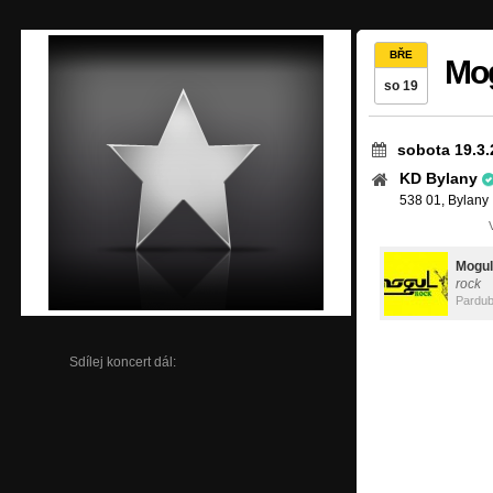
BŘE
Mog
so 19
sobota 19.3.
KD Bylany
538 01, Bylany
Mogul
rock
Pardub
Sdílej koncert dál: