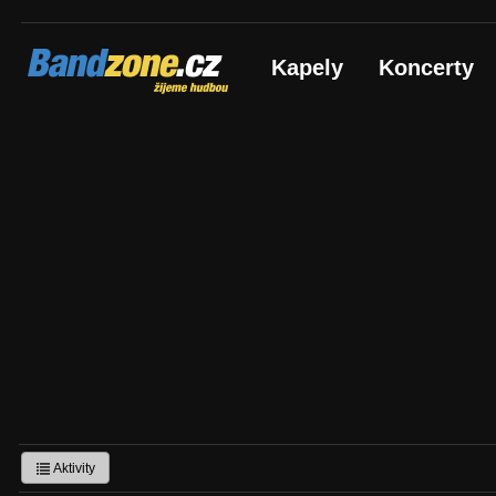
Bandzone.cz
Kapely
Koncerty
žijeme hudbou
Aktivity