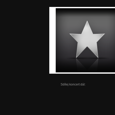
Sdílej koncert dál: