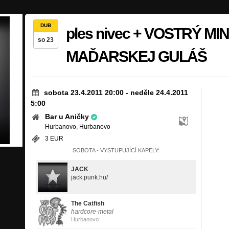
DUB
ples nivec + VOSTRÝ MI
so 23
MAĎARSKEJ GULÁŠ
sobota 23.4.2011 20:00
-
neděle 24.4.2011
5:00
Bar u Aničky
Hurbanovo, Hurbanovo
3 EUR
SOBOTA - VYSTUPUJÍCÍ KAPELY:
JACK
jack.punk.hu/
The Catfish
hardcore-metal
Hurbanovo