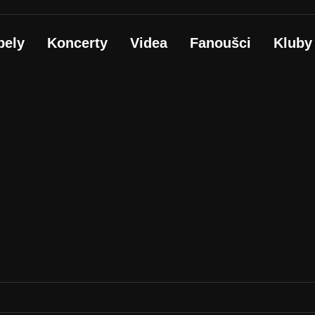
pely
Koncerty
Videa
Fanoušci
Kluby