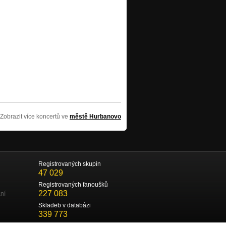
Zobrazit více koncertů ve
městě Hurbanovo
Registrovaných skupin
47 029
Registrovaných fanoušků
227 083
ní
Skladeb v databázi
339 773