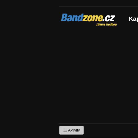
Bandzone.cz
Ka
žijeme hudbou
Aktivity