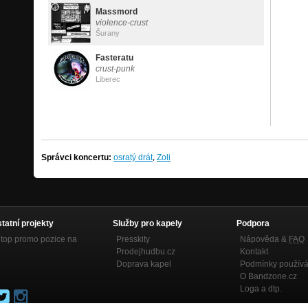
Massmord
violence-crust
Šurany
Fasteratu
crust-punk
Liberec
,
Správci koncertu:
osratý drát
Zoli
statní projekty
Služby pro kapely
Podpora
top promo pozice na
Presskity
Nápověda &
FAQ
Prodejhudbu.cz
Kontakt
Doprava kapel
Podmínky používá
O Bandzone.cz
Loga a dtp.