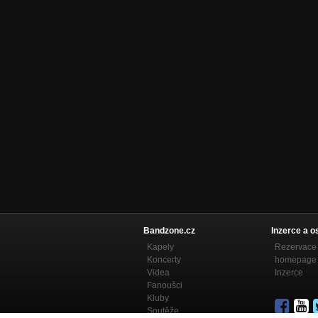
Bandzone.cz
Inzerce a o
Kapely
Rezervace 
Koncerty
homepage
Videa
Inzerce
Fanoušci
Kluby
Soutěže