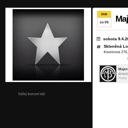
DUB
Maj
so 09
sobota 9.4.2
Skleněná Lo
Kounicova 276,
Majer
acoust
Praha 
Sdílej koncert dál: