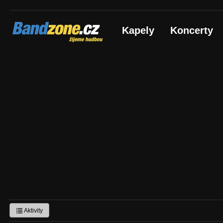
Bandzone.cz
Kapely
Koncerty
žijeme hudbou
Aktivity