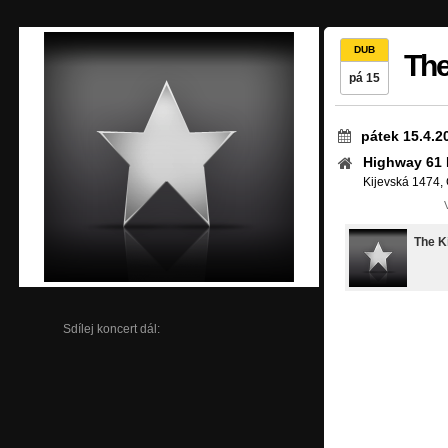
DUB
The
pá 15
pátek 15.4.2
Highway 61 
Kijevská 1474,
The K
Sdílej koncert dál: