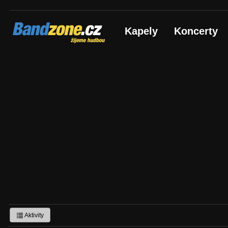
Bandzone.cz
Kapely
Koncerty
žijeme hudbou
Aktivity