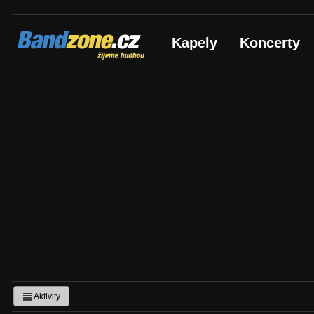
Bandzone.cz
Kapely
Koncerty
žijeme hudbou
Aktivity