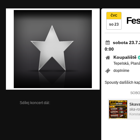
ČVC
Fes
so 23
sobota 23.7.
0:00
Koupaliště
Tepelská, Plan
doplníme
Spousty dalšších kap
SOBOT
Sdílej koncert dál:
Skav
ska-r
Konsta